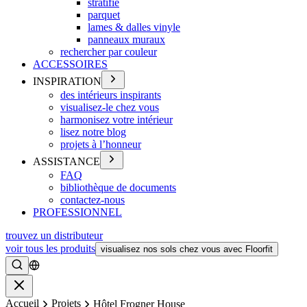
stratifié
parquet
lames & dalles vinyle
panneaux muraux
rechercher par couleur
ACCESSOIRES
INSPIRATION
des intérieurs inspirants
visualisez-le chez vous
harmonisez votre intérieur
lisez notre blog
projets à l’honneur
ASSISTANCE
FAQ
bibliothèque de documents
contactez-nous
PROFESSIONNEL
trouvez un distributeur
voir tous les produits
visualisez nos sols chez vous avec Floorfit
Rechercher
Fermer
Accueil
Projets
Hôtel Frogner House