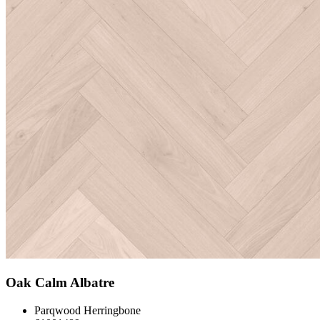
Oak Calm Albatre
Parqwood Herringbone