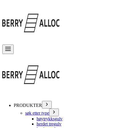
Veksle meny
PRODUKTER
søk etter type
høytrykksgulv
herdet tregulv