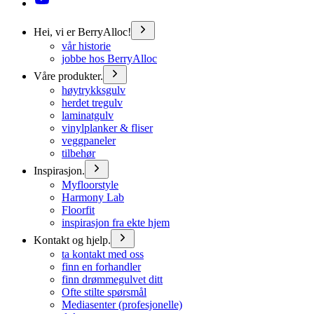
Hei, vi er BerryAlloc!
vår historie
jobbe hos BerryAlloc
Våre produkter.
høytrykksgulv
herdet tregulv
laminatgulv
vinylplanker & fliser
veggpaneler
tilbehør
Inspirasjon.
Myfloorstyle
Harmony Lab
Floorfit
inspirasjon fra ekte hjem
Kontakt og hjelp.
ta kontakt med oss
finn en forhandler
finn drømmegulvet ditt
Ofte stilte spørsmål
Mediasenter (profesjonelle)