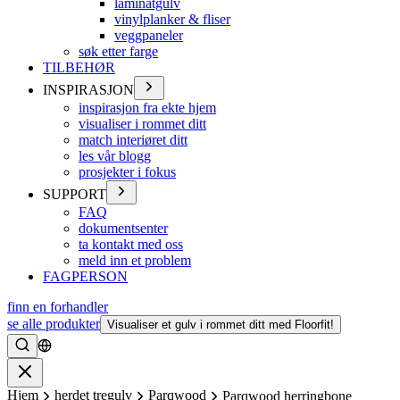
laminatgulv
vinylplanker & fliser
veggpaneler
søk etter farge
TILBEHØR
INSPIRASJON
inspirasjon fra ekte hjem
visualiser i rommet ditt
match interiøret ditt
les vår blogg
prosjekter i fokus
SUPPORT
FAQ
dokumentsenter
ta kontakt med oss
meld inn et problem
FAGPERSON
finn en forhandler
se alle produkter
Visualiser et gulv i rommet ditt med Floorfit!
Søke
Lukke
Hjem
herdet tregulv
Parqwood
Parqwood herringbone