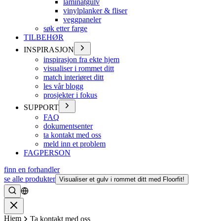
laminatgulv
vinylplanker & fliser
veggpaneler
søk etter farge
TILBEHØR
INSPIRASJON
inspirasjon fra ekte hjem
visualiser i rommet ditt
match interiøret ditt
les vår blogg
prosjekter i fokus
SUPPORT
FAQ
dokumentsenter
ta kontakt med oss
meld inn et problem
FAGPERSON
finn en forhandler
se alle produkter
Visualiser et gulv i rommet ditt med Floorfit!
Søke
Lukke
Hjem
Ta kontakt med oss