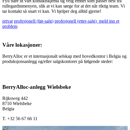
Fyll bare ut vårt kontaktskjema og velg emnet som passer best fra
rullegardinmenyen, slik at vi kan sørge for at det når riktig team. Vi
tar kontakt så snart vi kan. Vi hjelper deg alltid gjerne!
privat
profesjonell (før-salg)
profesjonell (etter-salg)
meld inn et
problem
Våre lokasjoner:
BerryAlloc er et internasjonalt selskap med hovedkontor i Belgia og
produksjonsanlegg og/eller salgskontorer på følgende steder:
BerryAlloc-anlegg Wielsbeke
Rijksweg 442
I
8710 Wielsbeke
8
Belgia
B
T. +32 56 67 66 11
T