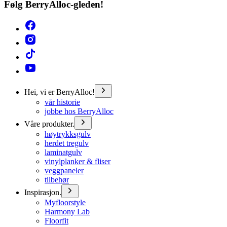
Følg BerryAlloc-gleden!
Hei, vi er BerryAlloc!
vår historie
jobbe hos BerryAlloc
Våre produkter.
høytrykksgulv
herdet tregulv
laminatgulv
vinylplanker & fliser
veggpaneler
tilbehør
Inspirasjon.
Myfloorstyle
Harmony Lab
Floorfit