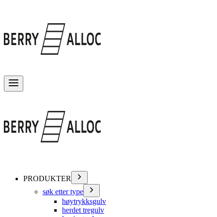
Veksle meny
PRODUKTER
søk etter type
høytrykksgulv
herdet tregulv