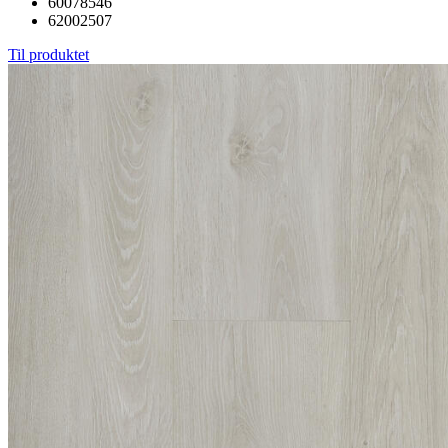
60078546
62002507
Til produktet