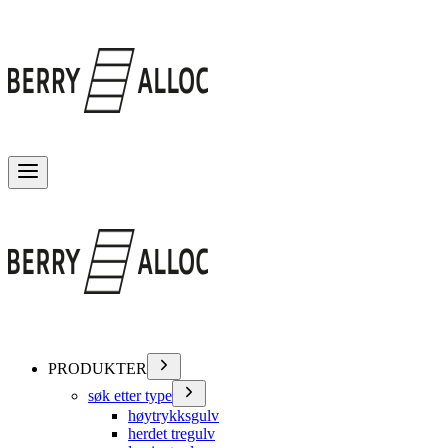
Veksle meny
PRODUKTER
søk etter type
høytrykksgulv
herdet tregulv