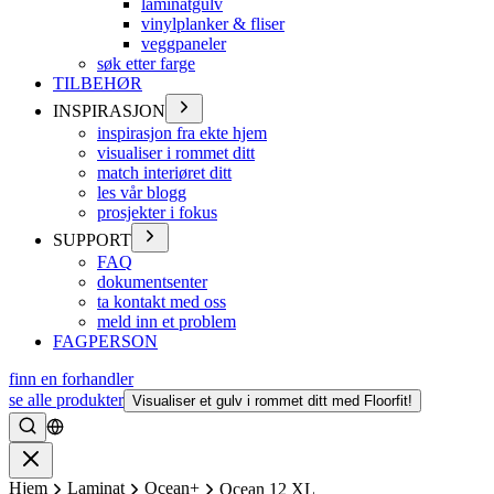
laminatgulv
vinylplanker & fliser
veggpaneler
søk etter farge
TILBEHØR
INSPIRASJON
inspirasjon fra ekte hjem
visualiser i rommet ditt
match interiøret ditt
les vår blogg
prosjekter i fokus
SUPPORT
FAQ
dokumentsenter
ta kontakt med oss
meld inn et problem
FAGPERSON
finn en forhandler
se alle produkter
Visualiser et gulv i rommet ditt med Floorfit!
Søke
Lukke
Hjem
Laminat
Ocean+
Ocean 12 XL