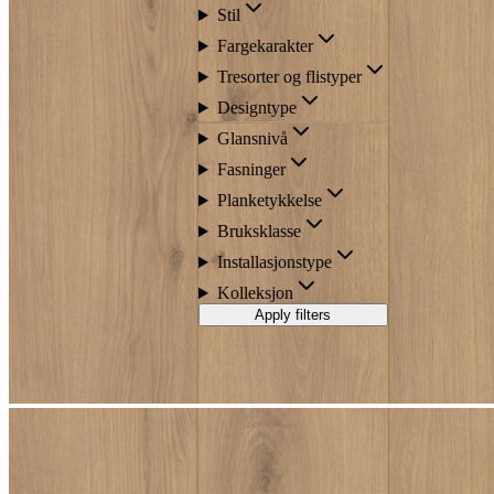
Stil
Fargekarakter
Tresorter og flistyper
Designtype
Glansnivå
Fasninger
Planketykkelse
Bruksklasse
Installasjonstype
Kolleksjon
Apply filters