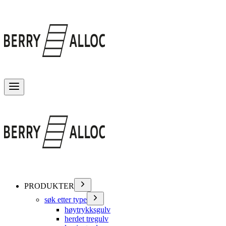
Veksle meny
PRODUKTER
søk etter type
høytrykksgulv
herdet tregulv