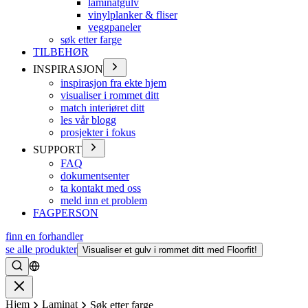
laminatgulv
vinylplanker & fliser
veggpaneler
søk etter farge
TILBEHØR
INSPIRASJON
inspirasjon fra ekte hjem
visualiser i rommet ditt
match interiøret ditt
les vår blogg
prosjekter i fokus
SUPPORT
FAQ
dokumentsenter
ta kontakt med oss
meld inn et problem
FAGPERSON
finn en forhandler
se alle produkter
Visualiser et gulv i rommet ditt med Floorfit!
Søke
Lukke
Hjem
Laminat
Søk etter farge