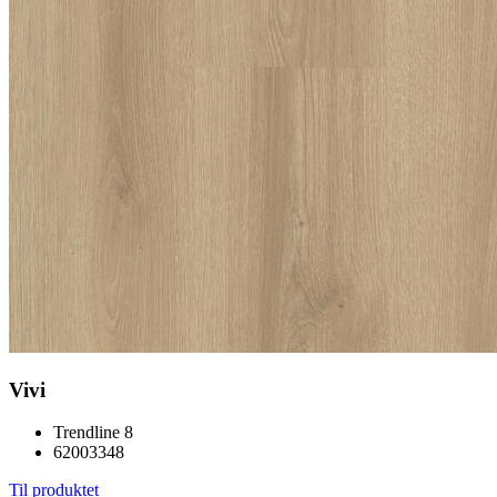
Vivi
Trendline 8
62003348
Til produktet