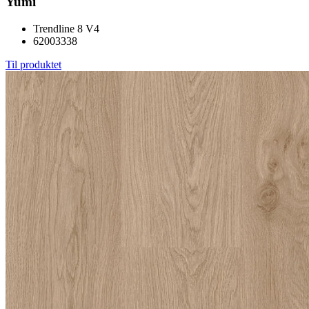
Yumi
Trendline 8 V4
62003338
Til produktet