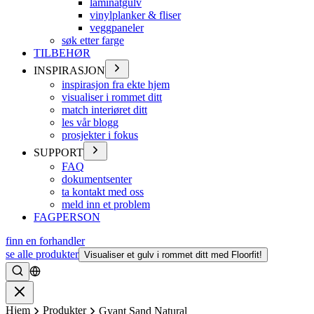
laminatgulv
vinylplanker & fliser
veggpaneler
søk etter farge
TILBEHØR
INSPIRASJON
inspirasjon fra ekte hjem
visualiser i rommet ditt
match interiøret ditt
les vår blogg
prosjekter i fokus
SUPPORT
FAQ
dokumentsenter
ta kontakt med oss
meld inn et problem
FAGPERSON
finn en forhandler
se alle produkter
Visualiser et gulv i rommet ditt med Floorfit!
Søke
Lukke
Hjem
Produkter
Gyant Sand Natural