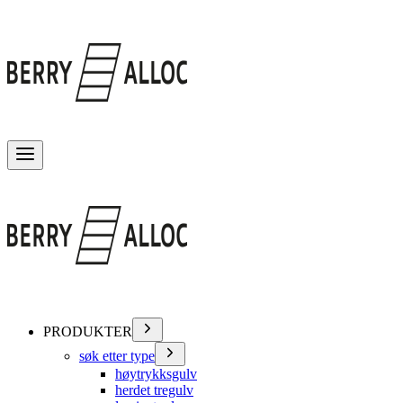
Veksle meny
PRODUKTER
søk etter type
høytrykksgulv
herdet tregulv