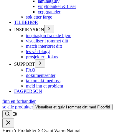
laminatgulv
vinylplanker & fliser
veggpaneler
søk etter farge
TILBEHØR
INSPIRASJON
inspirasjon fra ekte hjem
visualiser i rommet ditt
match interiøret ditt
les vår blogg
prosjekter i fokus
SUPPORT
FAQ
dokumentsenter
ta kontakt med oss
meld inn et problem
FAGPERSON
finn en forhandler
se alle produkter
Visualiser et gulv i rommet ditt med Floorfit!
Søke
Lukke
Hjem
Produkter
Gyant Warm Natural