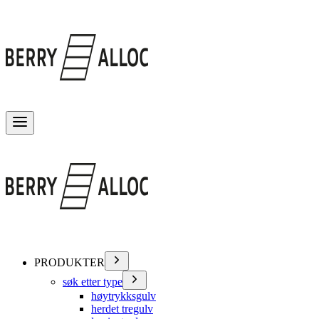
Veksle meny
PRODUKTER
søk etter type
høytrykksgulv
herdet tregulv