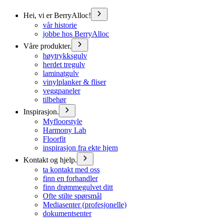
Hei, vi er BerryAlloc!
vår historie
jobbe hos BerryAlloc
Våre produkter.
høytrykksgulv
herdet tregulv
laminatgulv
vinylplanker & fliser
veggpaneler
tilbehør
Inspirasjon.
Myfloorstyle
Harmony Lab
Floorfit
inspirasjon fra ekte hjem
Kontakt og hjelp.
ta kontakt med oss
finn en forhandler
finn drømmegulvet ditt
Ofte stilte spørsmål
Mediasenter (profesjonelle)
dokumentsenter