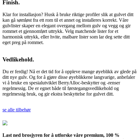
Finish.
Klar for installasjon? Husk å bruke riktige profiler slik at gulvet ditt
kan gå sømløst fra ett rom til et annet og installeres korrekt. Våre
gulvlister skaper en elegant overgang mellom gulv og vegg og gir
rommet et gjennomført uttrykk. Velg matchende lister for et
harmonisk uttrykk, eller hvite, malbare lister som lar deg sette ditt
eget preg på rommet.
Vedlikehold.
Du er ferdig! Nå er det tid for å oppleve mange øyeblikk av glede på
ditt nye gulv. Og for å gjøre disse øyeblikkene langvarige, anbefaler
vi å bruke en spesialutviklet BerryAlloc-beskytter og -renser
regelmessig. De er egnet både til førstegangsvedlikehold og
regelmessig bruk, og gir ekstra beskyttelse for gulvet ditt.
se alle tilbehør
Last ned brosjyren for å utforske våre premium, 100 %