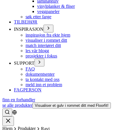
laminatgulv
vinylplanker & fliser
veggpaneler
søk etter farge
TILBEHØR
INSPIRASJON
inspirasjon fra ekte hjem
visualiser i rommet ditt
match interiøret ditt
les vår blogg
prosjekter i fokus
SUPPORT
FAQ
dokumentsenter
ta kontakt med oss
meld inn et problem
FAGPERSON
finn en forhandler
se alle produkter
Visualiser et gulv i rommet ditt med Floorfit!
Søke
Lukke
Hjem
Produkter
Ravi