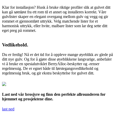
Klar for installasjon? Husk å bruke riktige profiler slik at gulvet ditt
kan gå sømløst fra ett rom til et annet og installeres korrekt. Våre
gulvlister skaper en elegant overgang mellom gulv og vegg og gir
rommet et gjennomført uttrykk. Velg matchende lister for et
harmonisk uttrykk, eller hvite, malbare lister som lar deg sette ditt
eget preg på rommet.
Vedlikehold.
Du er ferdig! Nå er det tid for å oppleve mange øyeblikk av glede på
ditt nye gulv. Og for å gjøre disse øyeblikkene langvarige, anbefaler
vi å bruke en spesialutviklet BerryAlloc-beskytter og -renser
regelmessig. De er egnet både til førstegangsvedlikehold og
regelmessig bruk, og gir ekstra beskyttelse for gulvet ditt.
Last ned vår brosjyre og finn den perfekte allrounderen for
hjemmet og prosjektene dine.
last ned