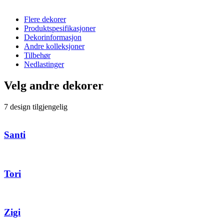
Flere dekorer
Produktspesifikasjoner
Dekorinformasjon
Andre kolleksjoner
Tilbehør
Nedlastinger
Velg andre dekorer
7 design tilgjengelig
Santi
Tori
Zigi