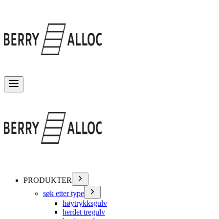
Veksle meny
PRODUKTER
søk etter type
høytrykksgulv
herdet tregulv