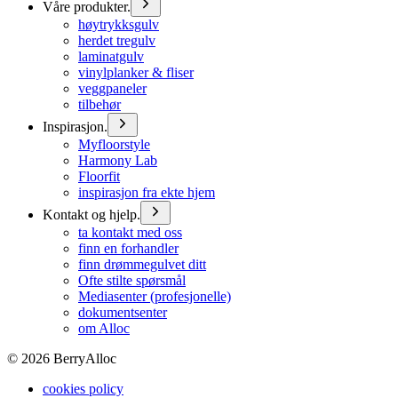
Våre produkter.
høytrykksgulv
herdet tregulv
laminatgulv
vinylplanker & fliser
veggpaneler
tilbehør
Inspirasjon.
Myfloorstyle
Harmony Lab
Floorfit
inspirasjon fra ekte hjem
Kontakt og hjelp.
ta kontakt med oss
finn en forhandler
finn drømmegulvet ditt
Ofte stilte spørsmål
Mediasenter (profesjonelle)
dokumentsenter
om Alloc
©
2026
BerryAlloc
cookies policy