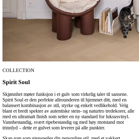
COLLECTION
Spirit Soul
Skjønnhet møter funksjon i et gulv som virkelig taler til sansene.
Spirit Soul er den perfekte allrounderen til hjemmet ditt, med en
balansert kombinasjon av stil, styrke og enkelt vedlikehold. Velg
blant et bredt spekter av autentiske stein- og naturtro tredekorer, alle
med en ultramatt finish som setter en ny standard for luksusvinyl.
Vannbestandig, svært ripebestandig og med høy motstand mot
trinnlyd – dette er gulvet som leverer på alle punkter.
Skap rom som gjenspeiler din personlige stil, med et vakkert,