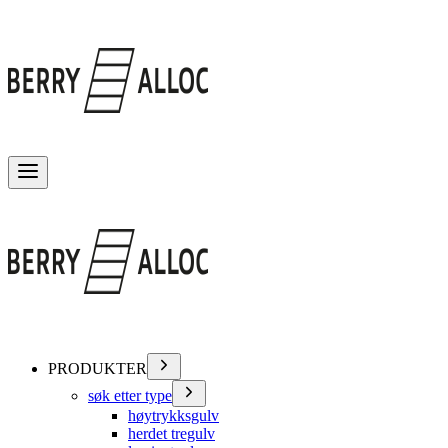
Veksle meny
PRODUKTER
søk etter type
høytrykksgulv
herdet tregulv