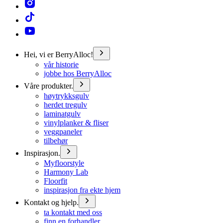
Hei, vi er BerryAlloc!
vår historie
jobbe hos BerryAlloc
Våre produkter.
høytrykksgulv
herdet tregulv
laminatgulv
vinylplanker & fliser
veggpaneler
tilbehør
Inspirasjon.
Myfloorstyle
Harmony Lab
Floorfit
inspirasjon fra ekte hjem
Kontakt og hjelp.
ta kontakt med oss
finn en forhandler