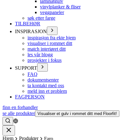
laminatgulv
vinylplanker & fliser
veggpaneler
søk etter farge
TILBEHØR
INSPIRASJON
inspirasjon fra ekte hjem
visualiser i rommet ditt
match interiøret ditt
les vår blogg
prosjekter i fokus
SUPPORT
FAQ
dokumentsenter
ta kontakt med oss
meld inn et problem
FAGPERSON
finn en forhandler
se alle produkter
Visualiser et gulv i rommet ditt med Floorfit!
Søke
Lukke
Hjem
Produkter
Faro