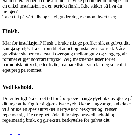
Så flott! Nå er det på tide å finne ut hvilke produkter du trenger for
en enkel installasjon og en perfekt finish. Ikke sikker på hva du
trenger?
Ta en titt på vårt tilbehør – vi guider deg gjennom hvert steg.
Finish.
Klar for installasjon? Husk å bruke riktige profiler slik at gulvet ditt
kan gå sømløst fra ett rom til et annet og installeres korrekt. Våre
gulvlister skaper en elegant overgang mellom gulv og vegg og gir
rommet et gjennomført uttrykk. Velg matchende lister for et
harmonisk uttrykk, eller hvite, malbare lister som lar deg sette ditt
eget preg på rommet.
Vedlikehold.
Du er ferdig! Nå er det tid for å oppleve mange øyeblikk av glede på
ditt nye gulv. Og for å gjøre disse øyeblikkene langvarige, anbefaler
vi å bruke en spesialutviklet BerryAlloc-beskytter og -renser
regelmessig. De er egnet både til førstegangsvedlikehold og
regelmessig bruk, og gir ekstra beskyttelse for gulvet ditt.