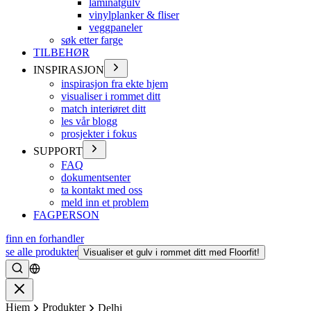
laminatgulv
vinylplanker & fliser
veggpaneler
søk etter farge
TILBEHØR
INSPIRASJON
inspirasjon fra ekte hjem
visualiser i rommet ditt
match interiøret ditt
les vår blogg
prosjekter i fokus
SUPPORT
FAQ
dokumentsenter
ta kontakt med oss
meld inn et problem
FAGPERSON
finn en forhandler
se alle produkter
Visualiser et gulv i rommet ditt med Floorfit!
Søke
Lukke
Hjem
Produkter
Delhi