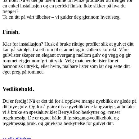
Så flott! Nå er det på tide å finne ut hvilke produkter du trenger for
en enkel installasjon og en perfekt finish. Ikke sikker på hva du
trenger?
Ta en titt på vårt tilbehør – vi guider deg gjennom hvert steg.
Finish.
Klar for installasjon? Husk å bruke riktige profiler slik at gulvet ditt
kan gå sømløst fra ett rom til et annet og installeres korrekt. Våre
gulvlister skaper en elegant overgang mellom gulv og vegg og gir
rommet et gjennomført uttrykk. Velg matchende lister for et
harmonisk uttrykk, eller hvite, malbare lister som lar deg sette ditt
eget preg på rommet.
Vedlikehold.
Du er ferdig! Nå er det tid for å oppleve mange øyeblikk av glede på
ditt nye gulv. Og for å gjøre disse øyeblikkene langvarige, anbefaler
vi å bruke en spesialutviklet BerryAlloc-beskytter og -renser
regelmessig. De er egnet både til førstegangsvedlikehold og
regelmessig bruk, og gir ekstra beskyttelse for gulvet ditt.