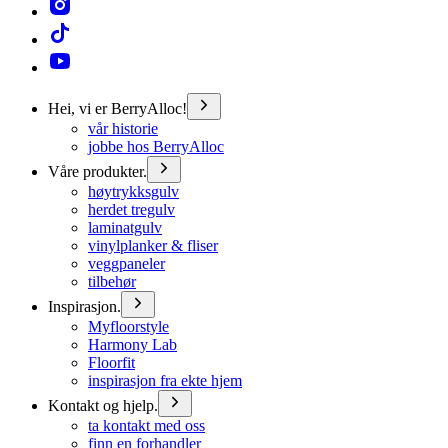
Hei, vi er BerryAlloc!
vår historie
jobbe hos BerryAlloc
Våre produkter.
høytrykksgulv
herdet tregulv
laminatgulv
vinylplanker & fliser
veggpaneler
tilbehør
Inspirasjon.
Myfloorstyle
Harmony Lab
Floorfit
inspirasjon fra ekte hjem
Kontakt og hjelp.
ta kontakt med oss
finn en forhandler