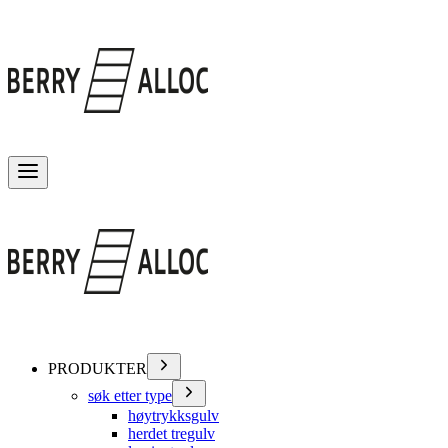
Veksle meny
PRODUKTER
søk etter type
høytrykksgulv
herdet tregulv