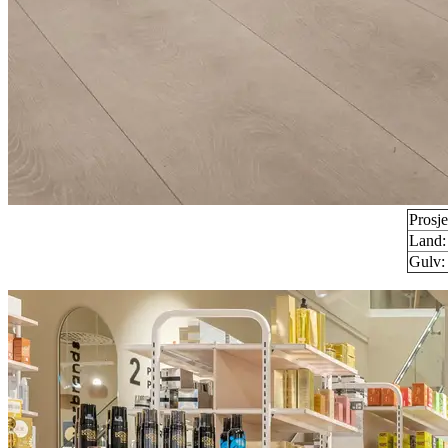
Prosj
Land:
Gulv: