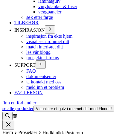
laminatgulv
vinylplanker & fliser
veggpaneler
søk etter farge
TILBEHØR
INSPIRASJON
inspirasjon fra ekte hjem
visualiser i rommet ditt
match interiøret ditt
les vår blogg
prosjekter i fokus
SUPPORT
FAQ
dokumentsenter
ta kontakt med oss
meld inn et problem
FAGPERSON
finn en forhandler
se alle produkter
Visualiser et gulv i rommet ditt med Floorfit!
Søke
Lukke
Hjem
Prosjekter
Hudklinikk Pusterom