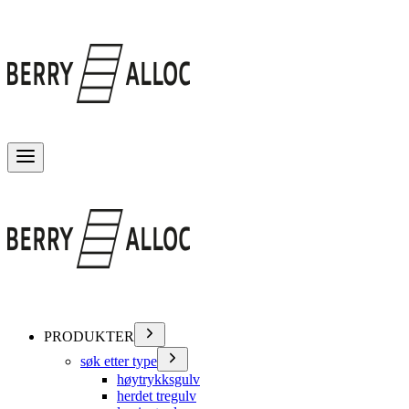
Veksle meny
PRODUKTER
søk etter type
høytrykksgulv
herdet tregulv