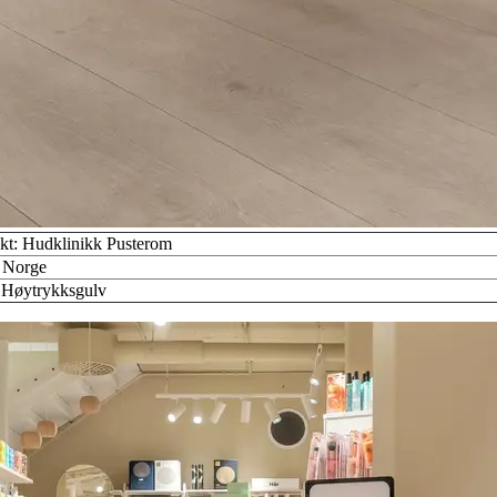
ekt: Hudklinikk Pusterom
 Norge
 Høytrykksgulv