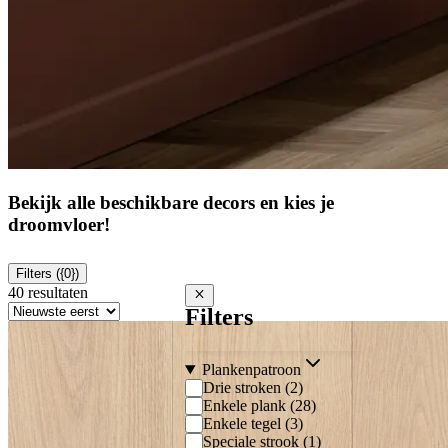
Bekijk alle beschikbare decors en kies je
droomvloer!
Filters ({0})
40 resultaten
Close filters
Filters
Plankenpatroon
Drie stroken
(
2
)
Enkele plank
(
28
)
Enkele tegel
(
3
)
Speciale strook
(
1
)