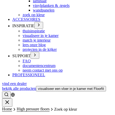
laminaat
vinylplanken & -tegels
wandpanelen
zoek op kleur
ACCESSOIRES
INSPIRATIE
thuisinspiratie
visualiseer in je kamer
match je interieur
lees onze blog
projecten in de kijker
SUPPORT
FAQ
documentencentrum
neem contact met ons op
PROFESSIONEEL
vind een dealer
bekijk alle producten
visualiseer een vloer in je kamer met Floorfit
Zoeken
Sluiten
Home
High pressure floors
Zoek op kleur