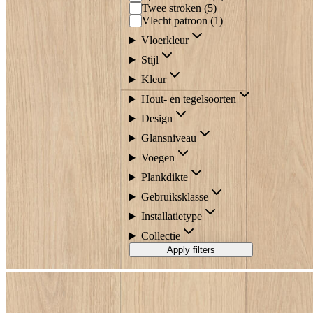
Twee stroken
(
5
)
Vlecht patroon
(
1
)
Vloerkleur
Stijl
Kleur
Hout- en tegelsoorten
Design
Glansniveau
Voegen
Plankdikte
Gebruiksklasse
Installatietype
Collectie
Apply filters