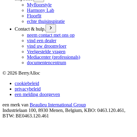
Myfloorstyle
Harmony Lab
Floorfit
echte thuisinspiratie
Contact & hulp.
neem contact met ons op
vind een dealer
vind uw droomvloer
Veelgestelde vragen
Mediacenter (professionals)
documentencentrum
©
2026
BerryAlloc
cookiebeleid
privacybeleid
een melding doorgeven
een merk van
Beaulieu International Group
Industrielaan 100, 8930 Menen, Belgium, KBO: 0463.120.461,
BTW: BE0463.120.461