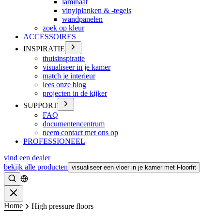
laminaat
vinylplanken & -tegels
wandpanelen
zoek op kleur
ACCESSOIRES
INSPIRATIE
thuisinspiratie
visualiseer in je kamer
match je interieur
lees onze blog
projecten in de kijker
SUPPORT
FAQ
documentencentrum
neem contact met ons op
PROFESSIONEEL
vind een dealer
bekijk alle producten
visualiseer een vloer in je kamer met Floorfit
Zoeken
Sluiten
Home
High pressure floors