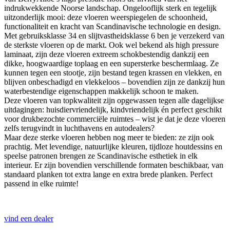
indrukwekkende Noorse landschap. Ongelooflijk sterk en tegelijk
uitzonderlijk mooi: deze vloeren weerspiegelen de schoonheid,
functionaliteit en kracht van Scandinavische technologie en design.
Met gebruiksklasse 34 en slijtvastheidsklasse 6 ben je verzekerd van
de sterkste vloeren op de markt. Ook wel bekend als high pressure
laminaat, zijn deze vloeren extreem schokbestendig dankzij een
dikke, hoogwaardige toplaag en een supersterke beschermlaag. Ze
kunnen tegen een stootje, zijn bestand tegen krassen en vlekken, en
blijven onbeschadigd en vlekkeloos – bovendien zijn ze dankzij hun
waterbestendige eigenschappen makkelijk schoon te maken.
Deze vloeren van topkwaliteit zijn opgewassen tegen alle dagelijkse
uitdagingen: huisdiervriendelijk, kindvriendelijk én perfect geschikt
voor drukbezochte commerciële ruimtes – wist je dat je deze vloeren
zelfs terugvindt in luchthavens en autodealers?
Maar deze sterke vloeren hebben nog meer te bieden: ze zijn ook
prachtig. Met levendige, natuurlijke kleuren, tijdloze houtdessins en
speelse patronen brengen ze Scandinavische esthetiek in elk
interieur. Er zijn bovendien verschillende formaten beschikbaar, van
standaard planken tot extra lange en extra brede planken. Perfect
passend in elke ruimte!
vind een dealer