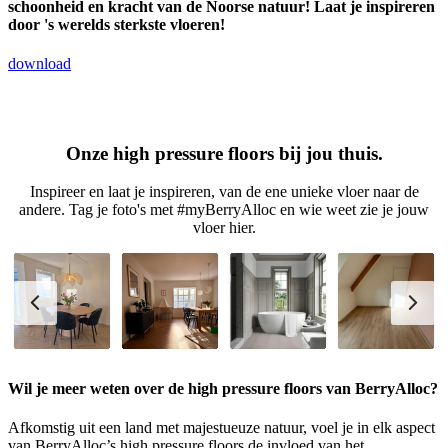
schoonheid en kracht van de Noorse natuur! Laat je inspireren
door 's werelds sterkste vloeren!
download
Onze high pressure floors bij jou thuis.
Inspireer en laat je inspireren, van de ene unieke vloer naar de
andere. Tag je foto's met #myBerryAlloc en wie weet zie je jouw
vloer hier.
Wil je meer weten over de high pressure floors van BerryAlloc?
Afkomstig uit een land met majestueuze natuur, voel je in elk aspect
van BerryAlloc’s high pressure floors de invloed van het