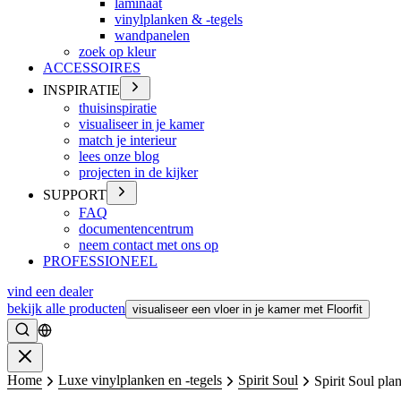
laminaat
vinylplanken & -tegels
wandpanelen
zoek op kleur
ACCESSOIRES
INSPIRATIE
thuisinspiratie
visualiseer in je kamer
match je interieur
lees onze blog
projecten in de kijker
SUPPORT
FAQ
documentencentrum
neem contact met ons op
PROFESSIONEEL
vind een dealer
bekijk alle producten
visualiseer een vloer in je kamer met Floorfit
Zoeken
Sluiten
Home
Luxe vinylplanken en -tegels
Spirit Soul
Spirit Soul pla