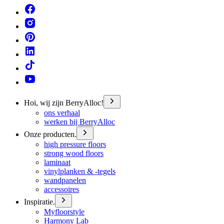
Hoi, wij zijn BerryAlloc!
ons verhaal
werken bij BerryAlloc
Onze producten.
high pressure floors
strong wood floors
laminaat
vinylplanken & -tegels
wandpanelen
accessoires
Inspiratie.
Myfloorstyle
Harmony Lab