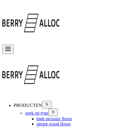
Menu wisselen
PRODUCTEN
zoek op type
high pressure floors
strong wood floors