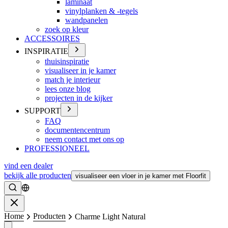
laminaat
vinylplanken & -tegels
wandpanelen
zoek op kleur
ACCESSOIRES
INSPIRATIE
thuisinspiratie
visualiseer in je kamer
match je interieur
lees onze blog
projecten in de kijker
SUPPORT
FAQ
documentencentrum
neem contact met ons op
PROFESSIONEEL
vind een dealer
bekijk alle producten
visualiseer een vloer in je kamer met Floorfit
Zoeken
Sluiten
Home
Producten
Charme Light Natural