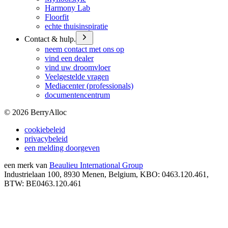
Harmony Lab
Floorfit
echte thuisinspiratie
Contact & hulp.
neem contact met ons op
vind een dealer
vind uw droomvloer
Veelgestelde vragen
Mediacenter (professionals)
documentencentrum
©
2026
BerryAlloc
cookiebeleid
privacybeleid
een melding doorgeven
een merk van
Beaulieu International Group
Industrielaan 100, 8930 Menen, Belgium, KBO: 0463.120.461,
BTW: BE0463.120.461