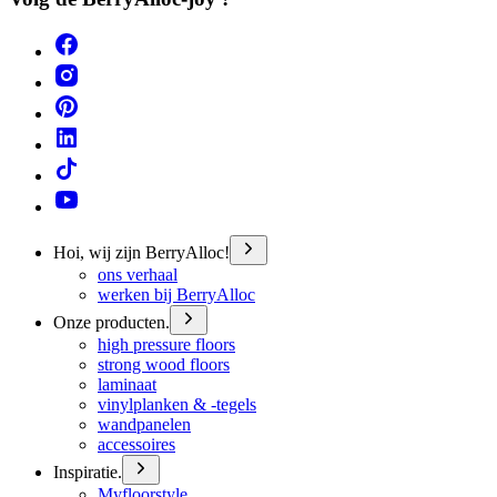
Hoi, wij zijn BerryAlloc!
ons verhaal
werken bij BerryAlloc
Onze producten.
high pressure floors
strong wood floors
laminaat
vinylplanken & -tegels
wandpanelen
accessoires
Inspiratie.
Myfloorstyle