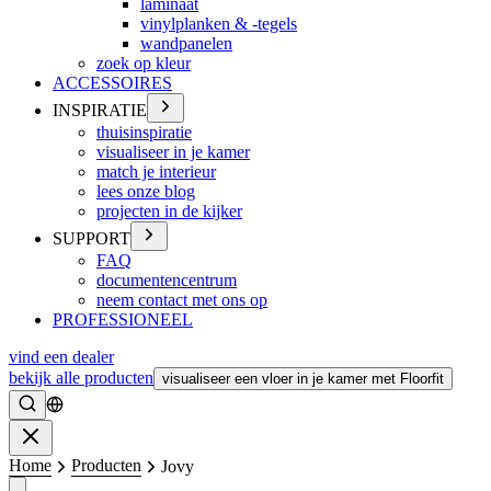
laminaat
vinylplanken & -tegels
wandpanelen
zoek op kleur
ACCESSOIRES
INSPIRATIE
thuisinspiratie
visualiseer in je kamer
match je interieur
lees onze blog
projecten in de kijker
SUPPORT
FAQ
documentencentrum
neem contact met ons op
PROFESSIONEEL
vind een dealer
bekijk alle producten
visualiseer een vloer in je kamer met Floorfit
Zoeken
Sluiten
Home
Producten
Jovy