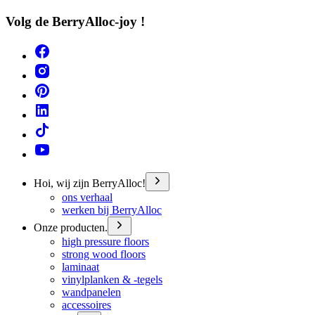
Volg de BerryAlloc-joy !
Hoi, wij zijn BerryAlloc!
ons verhaal
werken bij BerryAlloc
Onze producten.
high pressure floors
strong wood floors
laminaat
vinylplanken & -tegels
wandpanelen
accessoires