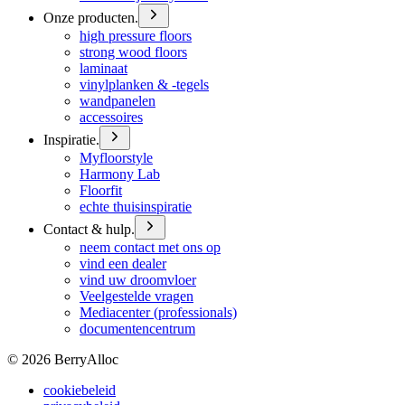
Onze producten.
high pressure floors
strong wood floors
laminaat
vinylplanken & -tegels
wandpanelen
accessoires
Inspiratie.
Myfloorstyle
Harmony Lab
Floorfit
echte thuisinspiratie
Contact & hulp.
neem contact met ons op
vind een dealer
vind uw droomvloer
Veelgestelde vragen
Mediacenter (professionals)
documentencentrum
©
2026
BerryAlloc
cookiebeleid