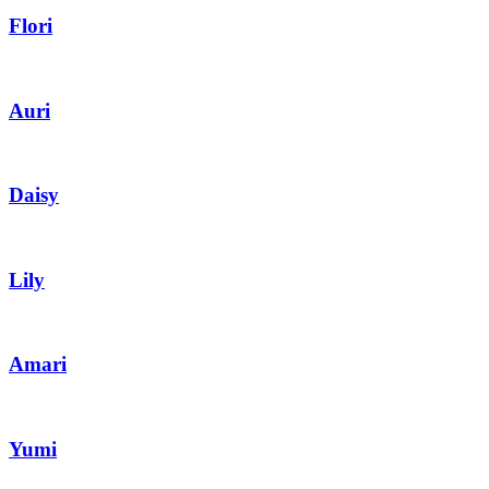
Flori
Auri
Daisy
Lily
Amari
Yumi