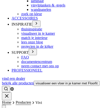
laminaat
vinylplanken & -tegels
wandpanelen
zoek op kleur
ACCESSOIRES
INSPIRATIE
thuisinspiratie
visualiseer in je kamer
match je interieur
lees onze blog
projecten in de kijker
SUPPORT
FAQ
documentencentrum
neem contact met ons op
PROFESSIONEEL
vind een dealer
bekijk alle producten
visualiseer een vloer in je kamer met Floorfit
Zoeken
Sluiten
Home
Producten
Vivi