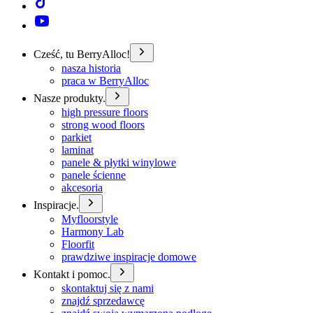
Cześć, tu BerryAlloc!
nasza historia
praca w BerryAlloc
Nasze produkty.
high pressure floors
strong wood floors
parkiet
laminat
panele & płytki winylowe
panele ścienne
akcesoria
Inspiracje.
Myfloorstyle
Harmony Lab
Floorfit
prawdziwe inspiracje domowe
Kontakt i pomoc.
skontaktuj się z nami
znajdź sprzedawcę