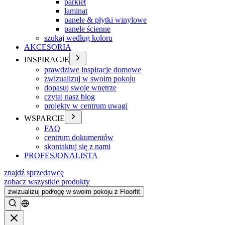
parkiet
laminat
panele & płytki winylowe
panele ścienne
szukaj według koloru
AKCESORIA
INSPIRACJE
prawdziwe inspiracje domowe
zwizualizuj w swoim pokoju
dopasuj swoje wnętrze
czytaj nasz blog
projekty w centrum uwagi
WSPARCIE
FAQ
centrum dokumentów
skontaktuj się z nami
PROFESJONALISTA
znajdź sprzedawcę
zobacz wszystkie produkty
zwizualizuj podłogę w swoim pokoju z Floorfit
Szukać
Zamykać