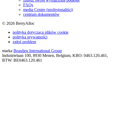
znajdź swoją wymarzoną podłogę
FAQs
media Centre (profesjonaliści)
centrum dokumentów
©
2026
BerryAlloc
polityka dotycząca plików cookie
polityka prywatności
zgłoś problem
marka
Beaulieu International Group
Industrielaan 100, 8930 Menen, Belgium, KBO: 0463.120.461,
BTW: BE0463.120.461