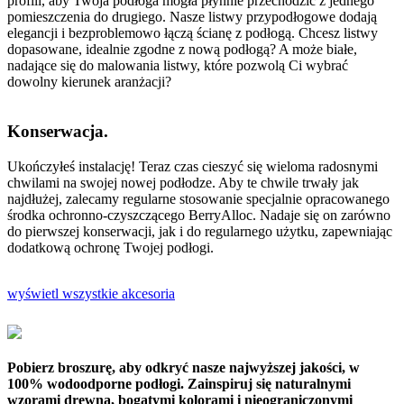
profili, aby Twoja podłoga mogła płynnie przechodzić z jednego
pomieszczenia do drugiego. Nasze listwy przypodłogowe dodają
elegancji i bezproblemowo łączą ścianę z podłogą. Chcesz listwy
dopasowane, idealnie zgodne z nową podłogą? A może białe,
nadające się do malowania listwy, które pozwolą Ci wybrać
dowolny kierunek aranżacji?
Konserwacja.
Ukończyłeś instalację! Teraz czas cieszyć się wieloma radosnymi
chwilami na swojej nowej podłodze. Aby te chwile trwały jak
najdłużej, zalecamy regularne stosowanie specjalnie opracowanego
środka ochronno-czyszczącego BerryAlloc. Nadaje się on zarówno
do pierwszej konserwacji, jak i do regularnego użytku, zapewniając
dodatkową ochronę Twojej podłogi.
wyświetl wszystkie akcesoria
Pobierz broszurę, aby odkryć nasze najwyższej jakości, w
100% wodoodporne podłogi. Zainspiruj się naturalnymi
wzorami drewna, bogatymi kolorami i nieograniczonymi