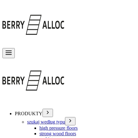
Przełącz menu
PRODUKTY
szukaj według typu
high pressure floors
strong wood floors