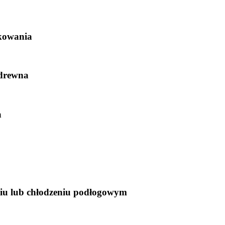
kowania
drewna
a
niu lub chłodzeniu podłogowym