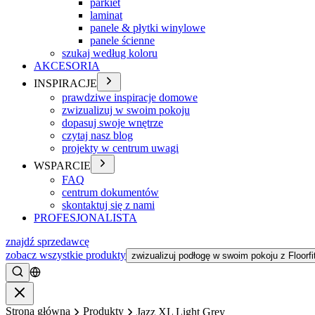
parkiet
laminat
panele & płytki winylowe
panele ścienne
szukaj według koloru
AKCESORIA
INSPIRACJE
prawdziwe inspiracje domowe
zwizualizuj w swoim pokoju
dopasuj swoje wnętrze
czytaj nasz blog
projekty w centrum uwagi
WSPARCIE
FAQ
centrum dokumentów
skontaktuj się z nami
PROFESJONALISTA
znajdź sprzedawcę
zobacz wszystkie produkty
zwizualizuj podłogę w swoim pokoju z Floorfi
Szukać
Zamykać
Strona główna
Produkty
Jazz XL Light Grey