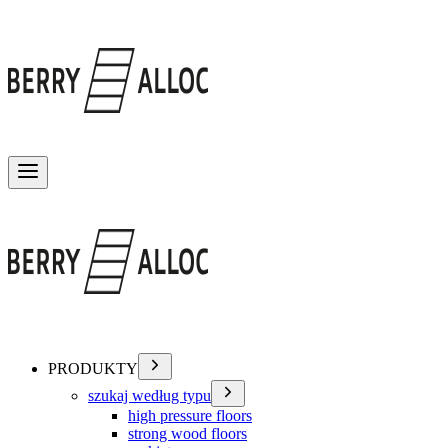
Przełącz menu
PRODUKTY
szukaj według typu
high pressure floors
strong wood floors