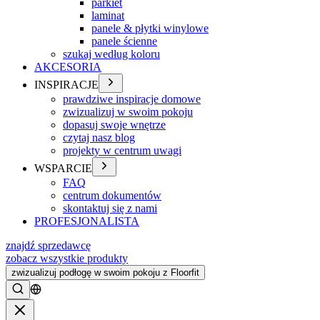
parkiet
laminat
panele & płytki winylowe
panele ścienne
szukaj według koloru
AKCESORIA
INSPIRACJE
prawdziwe inspiracje domowe
zwizualizuj w swoim pokoju
dopasuj swoje wnętrze
czytaj nasz blog
projekty w centrum uwagi
WSPARCIE
FAQ
centrum dokumentów
skontaktuj się z nami
PROFESJONALISTA
znajdź sprzedawcę
zobacz wszystkie produkty
zwizualizuj podłogę w swoim pokoju z Floorfit
Szukać
Zamykać