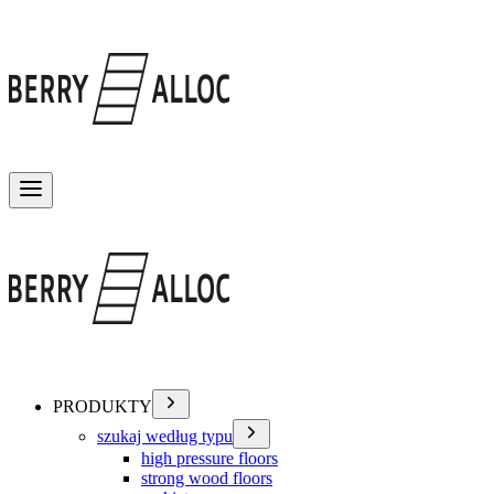
Przełącz menu
PRODUKTY
szukaj według typu
high pressure floors
strong wood floors