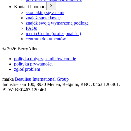
Kontakt i pomoc.
skontaktuj się z nami
znajdź sprzedawcę
znajdź swoją wymarzoną podłogę
FAQs
media Centre (profesjonaliści)
centrum dokumentów
©
2026
BerryAlloc
polityka dotycząca plików cookie
polityka prywatności
zgłoś problem
marka
Beaulieu International Group
Industrielaan 100, 8930 Menen, Belgium, KBO: 0463.120.461,
BTW: BE0463.120.461