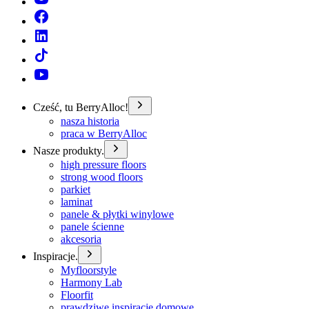
Cześć, tu BerryAlloc!
nasza historia
praca w BerryAlloc
Nasze produkty.
high pressure floors
strong wood floors
parkiet
laminat
panele & płytki winylowe
panele ścienne
akcesoria
Inspiracje.
Myfloorstyle
Harmony Lab
Floorfit
prawdziwe inspiracje domowe