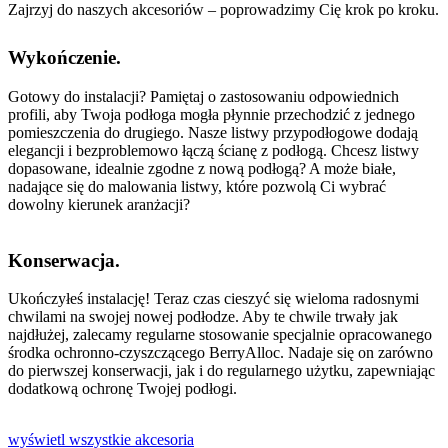
Zajrzyj do naszych akcesoriów – poprowadzimy Cię krok po kroku.
Wykończenie.
Gotowy do instalacji? Pamiętaj o zastosowaniu odpowiednich
profili, aby Twoja podłoga mogła płynnie przechodzić z jednego
pomieszczenia do drugiego. Nasze listwy przypodłogowe dodają
elegancji i bezproblemowo łączą ścianę z podłogą. Chcesz listwy
dopasowane, idealnie zgodne z nową podłogą? A może białe,
nadające się do malowania listwy, które pozwolą Ci wybrać
dowolny kierunek aranżacji?
Konserwacja.
Ukończyłeś instalację! Teraz czas cieszyć się wieloma radosnymi
chwilami na swojej nowej podłodze. Aby te chwile trwały jak
najdłużej, zalecamy regularne stosowanie specjalnie opracowanego
środka ochronno-czyszczącego BerryAlloc. Nadaje się on zarówno
do pierwszej konserwacji, jak i do regularnego użytku, zapewniając
dodatkową ochronę Twojej podłogi.
wyświetl wszystkie akcesoria