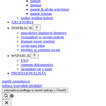
parkiet
laminat
panele & płytki winylowe
panele ścienne
szukaj według koloru
AKCESORIA
INSPIRACJE
prawdziwe inspiracje domowe
zwizualizuj w swoim pokoju
dopasuj swoje wnętrze
czytaj nasz blog
projekty w centrum uwagi
WSPARCIE
FAQ
centrum dokumentów
skontaktuj się z nami
PROFESJONALISTA
znajdź sprzedawcę
zobacz wszystkie produkty
zwizualizuj podłogę w swoim pokoju z Floorfit
Szukać
Zamykać