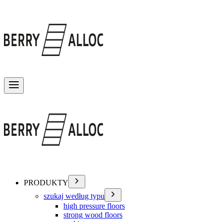
Przełącz menu
PRODUKTY
szukaj według typu
high pressure floors
strong wood floors