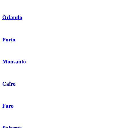
Orlando
Porto
Monsanto
Caïro
Faro
Palermo