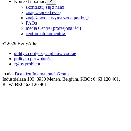
Kontakt i pomoc.
skontaktuj się z nami
znajdź sprzedawcę
znajdź swoją wymarzoną podłogę
FAQs
media Centre (profesjonaliści)
centrum dokumentów
©
2026
BerryAlloc
polityka dotycząca plików cookie
polityka prywatności
zgłoś problem
marka
Beaulieu International Group
Industrielaan 100, 8930 Menen, Belgium, KBO: 0463.120.461,
BTW: BE0463.120.461