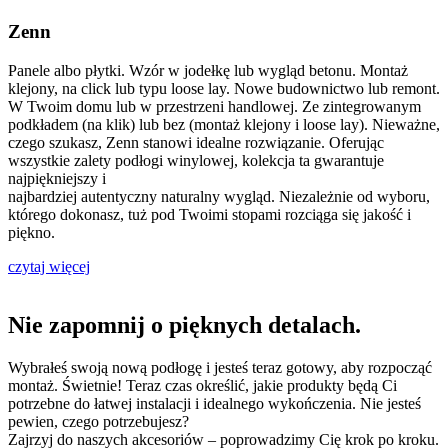
Zenn
Panele albo płytki. Wzór w jodełkę lub wygląd betonu. Montaż
klejony, na click lub typu loose lay. Nowe budownictwo lub remont.
W Twoim domu lub w przestrzeni handlowej. Ze zintegrowanym
podkładem (na klik) lub bez (montaż klejony i loose lay). Nieważne,
czego szukasz, Zenn stanowi idealne rozwiązanie. Oferując
wszystkie zalety podłogi winylowej, kolekcja ta gwarantuje
najpiękniejszy i
najbardziej autentyczny naturalny wygląd. Niezależnie od wyboru,
którego dokonasz, tuż pod Twoimi stopami rozciąga się jakość i
piękno.
czytaj więcej
Nie zapomnij o pięknych detalach.
Wybrałeś swoją nową podłogę i jesteś teraz gotowy, aby rozpocząć
montaż. Świetnie! Teraz czas określić, jakie produkty będą Ci
potrzebne do łatwej instalacji i idealnego wykończenia. Nie jesteś
pewien, czego potrzebujesz?
Zajrzyj do naszych akcesoriów – poprowadzimy Cię krok po kroku.