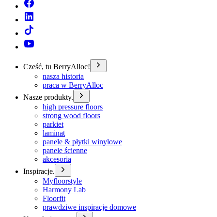
Cześć, tu BerryAlloc!
nasza historia
praca w BerryAlloc
Nasze produkty.
high pressure floors
strong wood floors
parkiet
laminat
panele & płytki winylowe
panele ścienne
akcesoria
Inspiracje.
Myfloorstyle
Harmony Lab
Floorfit
prawdziwe inspiracje domowe