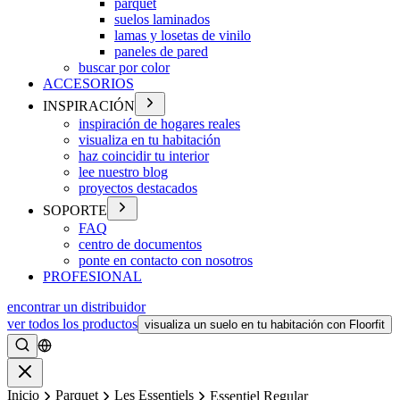
parquet
suelos laminados
lamas y losetas de vinilo
paneles de pared
buscar por color
ACCESORIOS
INSPIRACIÓN
inspiración de hogares reales
visualiza en tu habitación
haz coincidir tu interior
lee nuestro blog
proyectos destacados
SOPORTE
FAQ
centro de documentos
ponte en contacto con nosotros
PROFESIONAL
encontrar un distribuidor
ver todos los productos
visualiza un suelo en tu habitación con Floorfit
Buscar
Cerrar
Inicio
Parquet
Les Essentiels
Essentiel Regular