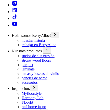
Hola, somos BerryAlloc!
nuestra historia
trabajar en BerryAlloc
Nuestros productos.
suelos de alta presión
strong wood floors
parquet
laminate
lamas y losetas de vinilo
paneles de pared
accesorios
Inspiración.
Myfloorstyle
Harmony Lab
Floorfit
real home inspo