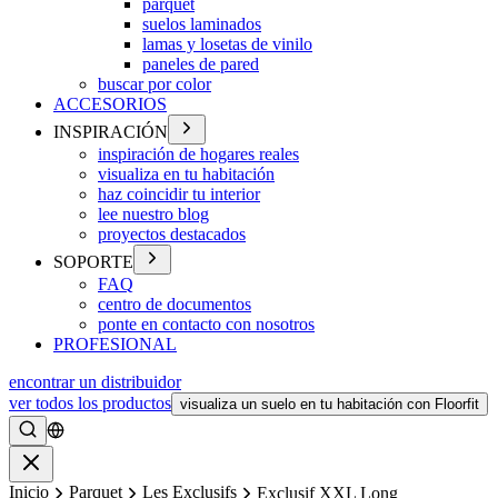
parquet
suelos laminados
lamas y losetas de vinilo
paneles de pared
buscar por color
ACCESORIOS
INSPIRACIÓN
inspiración de hogares reales
visualiza en tu habitación
haz coincidir tu interior
lee nuestro blog
proyectos destacados
SOPORTE
FAQ
centro de documentos
ponte en contacto con nosotros
PROFESIONAL
encontrar un distribuidor
ver todos los productos
visualiza un suelo en tu habitación con Floorfit
Buscar
Cerrar
Inicio
Parquet
Les Exclusifs
Exclusif XXL Long