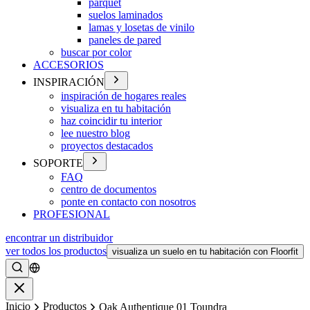
parquet
suelos laminados
lamas y losetas de vinilo
paneles de pared
buscar por color
ACCESORIOS
INSPIRACIÓN
inspiración de hogares reales
visualiza en tu habitación
haz coincidir tu interior
lee nuestro blog
proyectos destacados
SOPORTE
FAQ
centro de documentos
ponte en contacto con nosotros
PROFESIONAL
encontrar un distribuidor
ver todos los productos
visualiza un suelo en tu habitación con Floorfit
Buscar
Cerrar
Inicio
Productos
Oak Authentique 01 Toundra