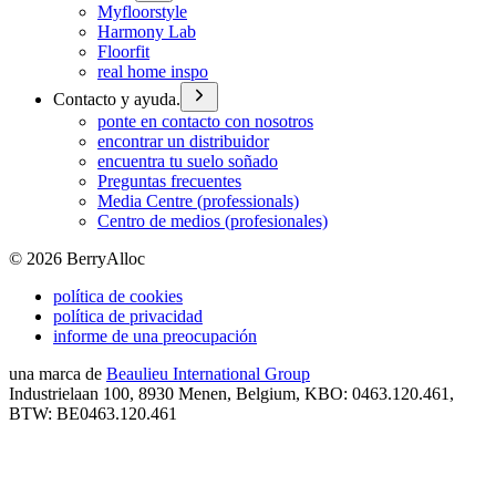
Myfloorstyle
Harmony Lab
Floorfit
real home inspo
Contacto y ayuda.
ponte en contacto con nosotros
encontrar un distribuidor
encuentra tu suelo soñado
Preguntas frecuentes
Media Centre (professionals)
Centro de medios (profesionales)
©
2026
BerryAlloc
política de cookies
política de privacidad
informe de una preocupación
una marca de
Beaulieu International Group
Industrielaan 100, 8930 Menen, Belgium, KBO: 0463.120.461,
BTW: BE0463.120.461