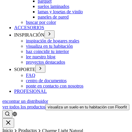
parquet
suelos laminados
lamas y losetas de vinilo
paneles de pared
buscar por color
ACCESORIOS
INSPIRACIÓN
inspiración de hogares reales
visualiza en tu habitación
haz coincidir tu interior
lee nuestro blog
proyectos destacados
SOPORTE
FAQ
centro de documentos
ponte en contacto con nosotros
PROFESIONAL
encontrar un distribuidor
ver todos los productos
visualiza un suelo en tu habitación con Floorfit
Buscar
Cerrar
Inicio
Productos
Charme Light Natural