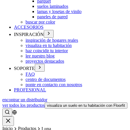
parquet
suelos laminados
lamas y losetas de vinilo
paneles de pared
buscar por color
ACCESORIOS
INSPIRACIÓN
inspiración de hogares reales
visualiza en tu habitación
haz coincidir tu interior
lee nuestro blog
proyectos destacados
SOPORTE
FAQ
centro de documentos
ponte en contacto con nosotros
PROFESIONAL
encontrar un distribuidor
ver todos los productos
visualiza un suelo en tu habitación con Floorfit
Buscar
Cerrar
Inicio
Productos
Luna