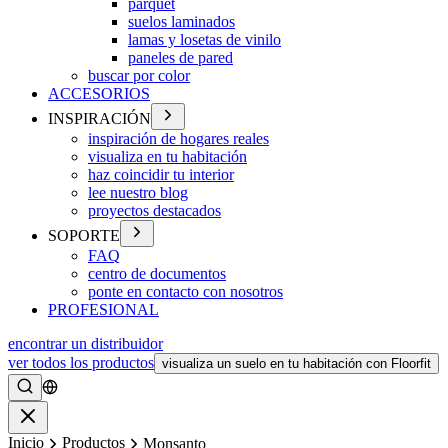
parquet
suelos laminados
lamas y losetas de vinilo
paneles de pared
buscar por color
ACCESORIOS
INSPIRACIÓN
inspiración de hogares reales
visualiza en tu habitación
haz coincidir tu interior
lee nuestro blog
proyectos destacados
SOPORTE
FAQ
centro de documentos
ponte en contacto con nosotros
PROFESIONAL
encontrar un distribuidor
ver todos los productos
visualiza un suelo en tu habitación con Floorfit
Buscar
Cerrar
Inicio
Productos
Monsanto