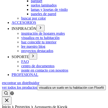
parquet
suelos laminados
lamas y losetas de vinilo
paneles de pared
buscar por color
ACCESORIOS
INSPIRACIÓN
inspiración de hogares reales
visualiza en tu habitación
haz coincidir tu interior
lee nuestro blog
proyectos destacados
SOPORTE
FAQ
centro de documentos
ponte en contacto con nosotros
PROFESIONAL
encontrar un distribuidor
ver todos los productos
visualiza un suelo en tu habitación con Floorfit
Buscar
Cerrar
Inicio
Proyectos
Aeropuerto de Kjevik