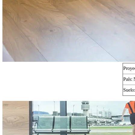
Proye
País:
Suelo: