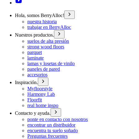
Hola, somos BerryAlloc!
nuestra historia
trabajar en BerryAlloc
Nuestros productos.
suelos de alta presión
strong wood floors
parquet
laminate
lamas y losetas de vinilo
paneles de pared
accesorios
Inspiración.
Myfloorstyle
Harmony Lab
Floorfit
real home inspo
Contacto y ayuda.
ponte en contacto con nosotros
encontrar un distribuidor
encuentra tu suelo soñado
Preguntas frecuentes