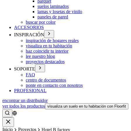
parquet
suelos laminados
lamas y losetas de vinilo
paneles de pared
buscar por color
ACCESORIOS
INSPIRACIÓN
inspiración de hogares reales
visualiza en tu habitación
haz coincidir tu interior
lee nuestro blog
proyectos destacados
SOPORTE
FAQ
centro de documentos
ponte en contacto con nosotros
PROFESIONAL
encontrar un distribuidor
ver todos los productos
visualiza un suelo en tu habitación con Floorfit
Buscar
Cerrar
Inicio
Proyectos
Hotel B factory