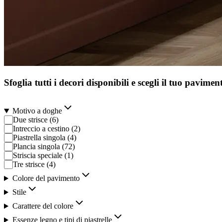
Sfoglia tutti i decori disponibili e scegli il tuo pavime
Motivo a doghe
Due strisce
(
6
)
Intreccio a cestino
(
2
)
Piastrella singola
(
4
)
Plancia singola
(
72
)
Striscia speciale
(
1
)
Tre strisce
(
4
)
Colore del pavimento
Stile
Carattere del colore
Essenze legno e tipi di piastrelle