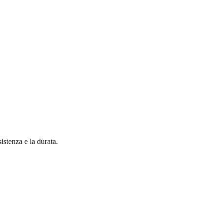
istenza e la durata.
I
s