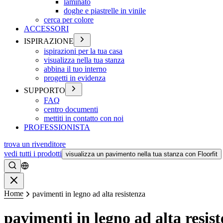
laminato
doghe e piastrelle in vinile
cerca per colore
ACCESSORI
ISPIRAZIONE
ispirazioni per la tua casa
visualizza nella tua stanza
abbina il tuo interno
progetti in evidenza
SUPPORTO
FAQ
centro documenti
mettiti in contatto con noi
PROFESSIONISTA
trova un rivenditore
vedi tutti i prodotti
visualizza un pavimento nella tua stanza con Floorfit
Ricerca
Chiudere
Home
pavimenti in legno ad alta resistenza
pavimenti in legno ad alta resis