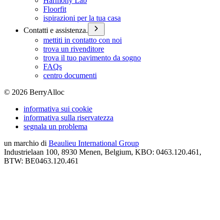
Harmony Lab
Floorfit
ispirazioni per la tua casa
Contatti e assistenza.
mettiti in contatto con noi
trova un rivenditore
trova il tuo pavimento da sogno
FAQs
centro documenti
©
2026
BerryAlloc
informativa sui cookie
informativa sulla riservatezza
segnala un problema
un marchio di
Beaulieu International Group
Industrielaan 100, 8930 Menen, Belgium, KBO: 0463.120.461,
BTW: BE0463.120.461