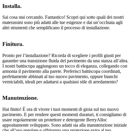
Installa.
Sai cosa stai cercando. Fantastico! Scopri qui sotto quali dei nostri
materassini sono più adatti alle tue esigenze e dai un’occhiata agli
altri strumenti che semplificano il processo di installazione.
Finitura.
Pronto per l’installazione? Ricorda di scegliere i profili giusti per
garantire una transizione fluida del pavimento da una stanza all’altra.
I nostri battiscopa aggiungono un tocco di eleganza, collegando con
armonia il pavimento alla parete. Preferisci battiscopa coordinati,
perfettamente abbinati al tuo nuovo pavimento, oppure bianchi
verniciabili, ideali per adattarsi a qualsiasi stile di arredamento?
Manutenzione.
Hai finito! È ora di vivere i tuoi momenti di gioia sul tuo nuovo
pavimento. E per rendere questi momenti duraturi, ti consigliamo di
usare regolarmente un protettore e detergente BerryAlloc
appositamente sviluppato. Sono adatti sia alla manutenzione iniziale
che all’uso regolare e offriranno una protezione extra al tuo