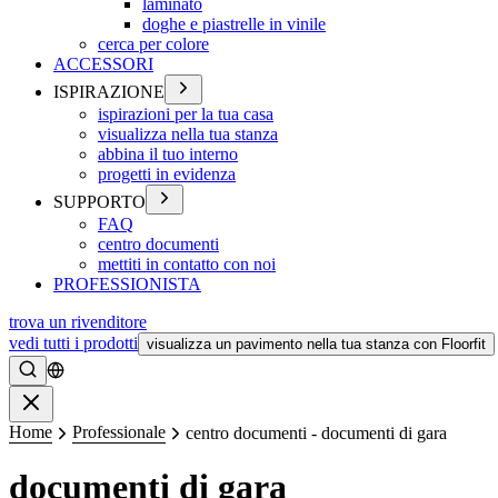
laminato
doghe e piastrelle in vinile
cerca per colore
ACCESSORI
ISPIRAZIONE
ispirazioni per la tua casa
visualizza nella tua stanza
abbina il tuo interno
progetti in evidenza
SUPPORTO
FAQ
centro documenti
mettiti in contatto con noi
PROFESSIONISTA
trova un rivenditore
vedi tutti i prodotti
visualizza un pavimento nella tua stanza con Floorfit
Ricerca
Chiudere
Home
Professionale
centro documenti - documenti di gara
documenti di gara