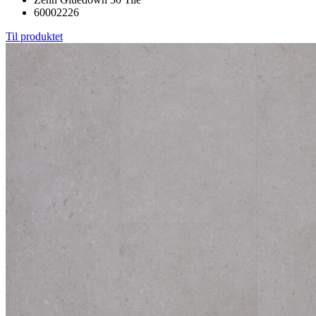
60002226
Til produktet