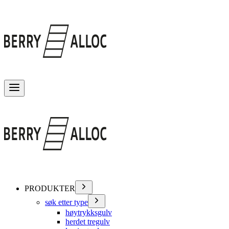
Veksle meny
PRODUKTER
søk etter type
høytrykksgulv
herdet tregulv