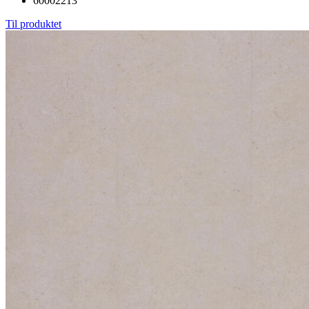
60002213
Til produktet