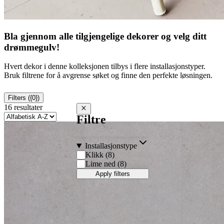
Bla gjennom alle tilgjengelige dekorer og velg ditt
drømmegulv!
Hvert dekor i denne kolleksjonen tilbys i flere installasjonstyper.
Bruk filtrene for å avgrense søket og finne den perfekte løsningen.
Filters ({0})
16 resultater
Close filters
Filtre
Installasjonstype
Klikk
(
8
)
Lime ned
(
8
)
Apply filters