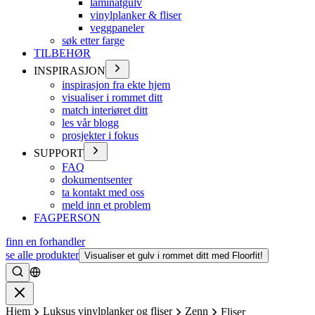
laminatgulv
vinylplanker & fliser
veggpaneler
søk etter farge
TILBEHØR
INSPIRASJON
inspirasjon fra ekte hjem
visualiser i rommet ditt
match interiøret ditt
les vår blogg
prosjekter i fokus
SUPPORT
FAQ
dokumentsenter
ta kontakt med oss
meld inn et problem
FAGPERSON
finn en forhandler
se alle produkter
Visualiser et gulv i rommet ditt med Floorfit!
Søke
Lukke
Hjem
Luksus vinylplanker og fliser
Zenn
Fliser