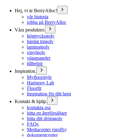
Hej, vi är BerryAlloc!
vår historia
jobba på BerryAlloc
Våra produkter.
högtrycksgolv
härdat trägolv
laminatgolv
vinylgolv
väggpaneler
tillbehör
Inspiration.
Myfloorstyle
Harmony Lab
Floorfit
Inspiration för ditt hem
Kontakt & hjälp.
kontakta oss
hitta en återförsäljare
hitta ditt drömgolv
FAQs
Mediacenter (proffs)
dokumentcenter