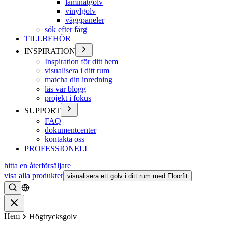
laminatgolv
vinylgolv
väggpaneler
sök efter färg
TILLBEHÖR
INSPIRATION
Inspiration för ditt hem
visualisera i ditt rum
matcha din inredning
läs vår blogg
projekt i fokus
SUPPORT
FAQ
dokumentcenter
kontakta oss
PROFESSIONELL
hitta en återförsäljare
visa alla produkter
visualisera ett golv i ditt rum med Floorfit
Söka
Stänga
Hem
Högtrycksgolv