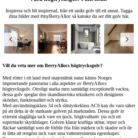
Inspirera och bli inspirerad, från ett unikt golv till ett annat. Tagga
dina bilder med #myBerryAlloc så kanske du ser ditt golv här.
Vill du veta mer om BerryAllocs högtrycksgolv?
Med rötter i ett land med majestätisk natur känns Norges
imponerande panorama i alla aspekter av BerryAllocs
högtrycksgolv. Otroligt starka men samtidigt exceptionellt vackra,
dessa golv speglar den skandinaviska teknikens och designens
skönhet, funktionalitet och styrka.
Med användningsklass 34 och slitstyrkeklass AC6 kan du vara säker
på att detta är de starkaste golven på marknaden. Dessa golv är
extremt slagtåliga tack vare en tjock, högkvalitativ yta och ett
superstarkt skyddslager. Golven klarar kraftiga stötar, repor och
fläckar samtidigt som de förblir fria från märken och skador och de
är lätta att rengöra tack vare sina vattenresistenta egenskaper.