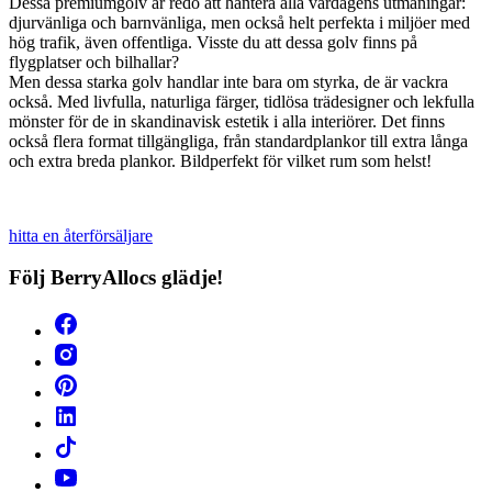
Dessa premiumgolv är redo att hantera alla vardagens utmaningar:
djurvänliga och barnvänliga, men också helt perfekta i miljöer med
hög trafik, även offentliga. Visste du att dessa golv finns på
flygplatser och bilhallar?
Men dessa starka golv handlar inte bara om styrka, de är vackra
också. Med livfulla, naturliga färger, tidlösa trädesigner och lekfulla
mönster för de in skandinavisk estetik i alla interiörer. Det finns
också flera format tillgängliga, från standardplankor till extra långa
och extra breda plankor. Bildperfekt för vilket rum som helst!
hitta en återförsäljare
Följ BerryAllocs glädje!