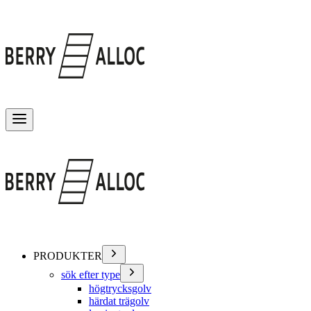
Växla meny
PRODUKTER
sök efter type
högtrycksgolv
härdat trägolv