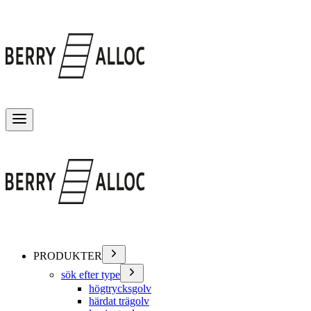
Växla meny
PRODUKTER
sök efter type
högtrycksgolv
härdat trägolv