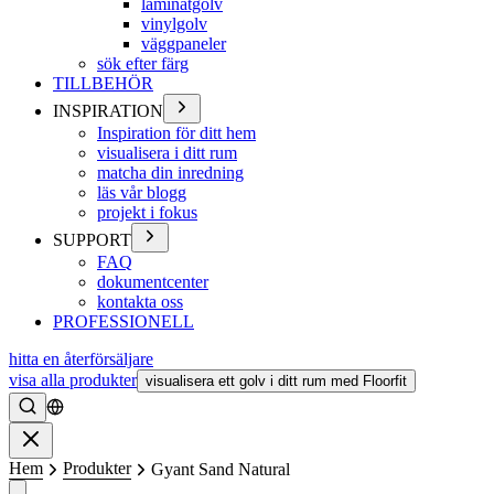
laminatgolv
vinylgolv
väggpaneler
sök efter färg
TILLBEHÖR
INSPIRATION
Inspiration för ditt hem
visualisera i ditt rum
matcha din inredning
läs vår blogg
projekt i fokus
SUPPORT
FAQ
dokumentcenter
kontakta oss
PROFESSIONELL
hitta en återförsäljare
visa alla produkter
visualisera ett golv i ditt rum med Floorfit
Söka
Stänga
Hem
Produkter
Gyant Sand Natural