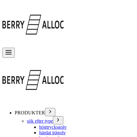
Växla meny
PRODUKTER
sök efter type
högtrycksgolv
härdat trägolv