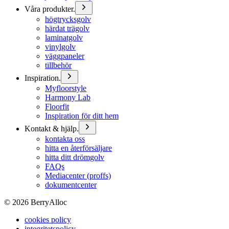
Våra produkter.
högtrycksgolv
härdat trägolv
laminatgolv
vinylgolv
väggpaneler
tillbehör
Inspiration.
Myfloorstyle
Harmony Lab
Floorfit
Inspiration för ditt hem
Kontakt & hjälp.
kontakta oss
hitta en återförsäljare
hitta ditt drömgolv
FAQs
Mediacenter (proffs)
dokumentcenter
©
2026
BerryAlloc
cookies policy
integritetspolicy