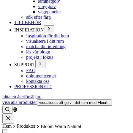
laminatgolv
vinylgolv
väggpaneler
sök efter färg
TILLBEHÖR
INSPIRATION
Inspiration för ditt hem
visualisera i ditt rum
matcha din inredning
läs vår blogg
projekt i fokus
SUPPORT
FAQ
dokumentcenter
kontakta oss
PROFESSIONELL
hitta en återförsäljare
visa alla produkter
visualisera ett golv i ditt rum med Floorfit
Söka
Stänga
Hem
Produkter
Bloom Warm Natural