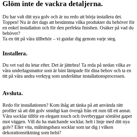
Glöm inte de vackra detaljerna.
Du har valt ditt nya golv och är nu redo att börja installera det.
Toppen! Nu är det dags att bestämma vilka produkter du behöver för
en enkel installation och för den perfekta finishen. Osäker på vad du
behöver?
Ta en titt på våra tillbehör – vi guidar dig genom varje steg.
Installera.
Du vet vad du letar efter. Det är jättebra! Ta reda på nedan vilka av
våra underlagsmattor som är bäst lämpade för dina behov och ta en
titt på våra andra verktyg som underlättar installationsprocessen.
Avsluta.
Redo för installationen? Kom ihåg att tänka på att använda rätt
profiler så att ditt golv smidigt kan övergå från ett rum till ett annat.
Våra socklar tillför en elegant touch och överbryggar sömlöst gapet
mot väggen. Vill du ha matchande socklar, helt i linje med ditt nya
golv? Eller vita, målningsbara socklar som tar dig i vilken
dekorationsriktning som helst?