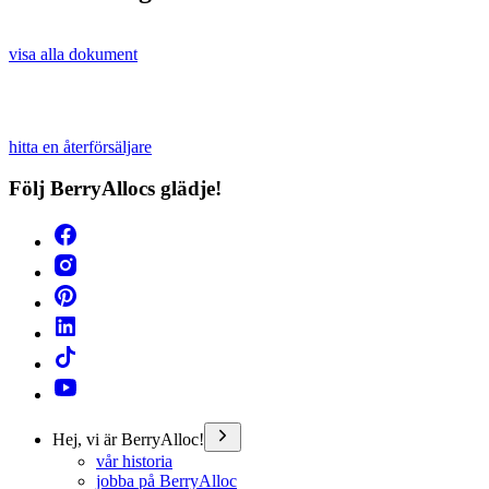
visa alla dokument
hitta en återförsäljare
Följ BerryAllocs glädje!
Hej, vi är BerryAlloc!
vår historia
jobba på BerryAlloc