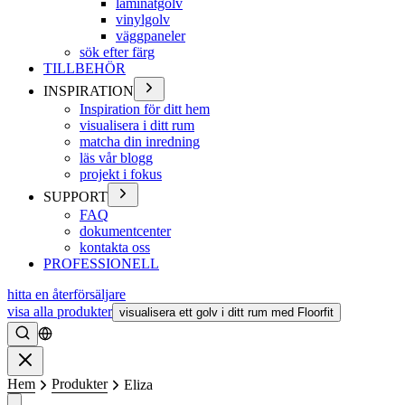
laminatgolv
vinylgolv
väggpaneler
sök efter färg
TILLBEHÖR
INSPIRATION
Inspiration för ditt hem
visualisera i ditt rum
matcha din inredning
läs vår blogg
projekt i fokus
SUPPORT
FAQ
dokumentcenter
kontakta oss
PROFESSIONELL
hitta en återförsäljare
visa alla produkter
visualisera ett golv i ditt rum med Floorfit
Söka
Stänga
Hem
Produkter
Eliza