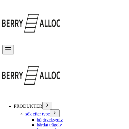
Växla meny
PRODUKTER
sök efter type
högtrycksgolv
härdat trägolv