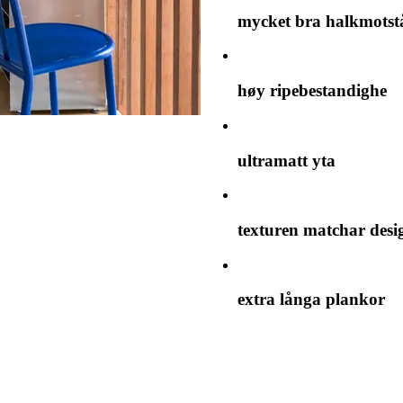
mycket bra halkmots
høy ripebestandighe
ultramatt yta
texturen matchar desi
extra långa plankor