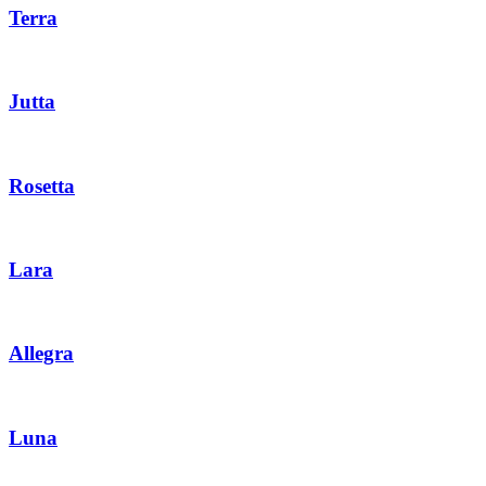
Terra
Jutta
Rosetta
Lara
Allegra
Luna