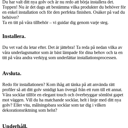
Du har valt ditt nya golv och är nu redo att börja installera det.
Toppen! Nu är det dags att bestämma vilka produkter du behöver för
en enkel installation och för den perfekta finishen. Osäker på vad du
behöver?
Ta en titt på våra tillbehör – vi guidar dig genom varje steg.
Installera.
Du vet vad du letar efter. Det är jättebra! Ta reda på nedan vilka av
våra underlagsmattor som är bäst lämpade för dina behov och ta en
titt på våra andra verktyg som underlättar installationsprocessen.
Avsluta.
Redo för installationen? Kom ihåg att tänka på att använda rätt
profiler så att ditt golv smidigt kan övergå från ett rum till ett annat.
Våra socklar tillför en elegant touch och överbryggar sömlöst gapet
mot väggen. Vill du ha matchande socklar, helt i linje med ditt nya
golv? Eller vita, målningsbara socklar som tar dig i vilken
dekorationsriktning som helst?
Underhåll.