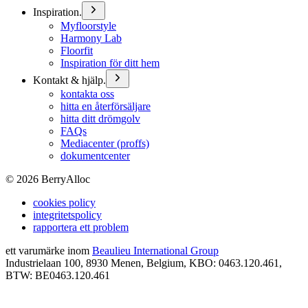
Inspiration.
Myfloorstyle
Harmony Lab
Floorfit
Inspiration för ditt hem
Kontakt & hjälp.
kontakta oss
hitta en återförsäljare
hitta ditt drömgolv
FAQs
Mediacenter (proffs)
dokumentcenter
©
2026
BerryAlloc
cookies policy
integritetspolicy
rapportera ett problem
ett varumärke inom
Beaulieu International Group
Industrielaan 100, 8930 Menen, Belgium, KBO: 0463.120.461,
BTW: BE0463.120.461