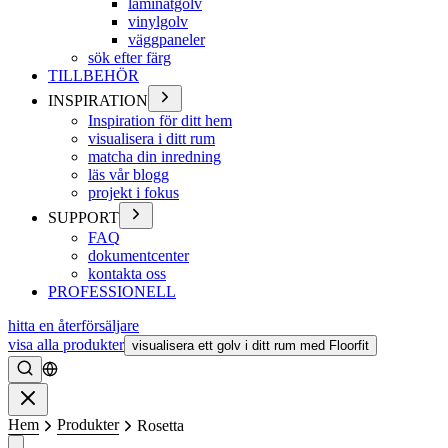
laminatgolv
vinylgolv
väggpaneler
sök efter färg
TILLBEHÖR
INSPIRATION
Inspiration för ditt hem
visualisera i ditt rum
matcha din inredning
läs vår blogg
projekt i fokus
SUPPORT
FAQ
dokumentcenter
kontakta oss
PROFESSIONELL
hitta en återförsäljare
visa alla produkter
visualisera ett golv i ditt rum med Floorfit
Söka
Stänga
Hem
Produkter
Rosetta