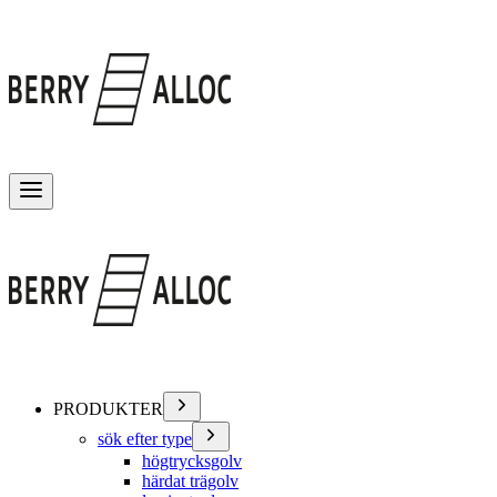
Växla meny
PRODUKTER
sök efter type
högtrycksgolv
härdat trägolv