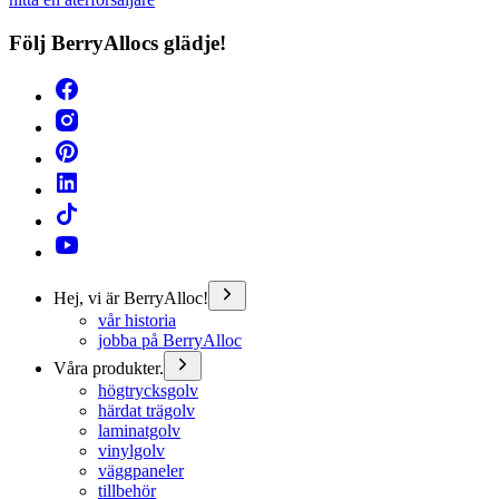
Följ BerryAllocs glädje!
Hej, vi är BerryAlloc!
vår historia
jobba på BerryAlloc
Våra produkter.
högtrycksgolv
härdat trägolv
laminatgolv
vinylgolv
väggpaneler
tillbehör