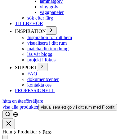
laminatgolv
vinylgolv
väggpaneler
sök efter färg
TILLBEHÖR
INSPIRATION
Inspiration för ditt hem
visualisera i ditt rum
matcha din inredning
läs vår blogg
projekt i fokus
SUPPORT
FAQ
dokumentcenter
kontakta oss
PROFESSIONELL
hitta en återförsäljare
visa alla produkter
visualisera ett golv i ditt rum med Floorfit
Söka
Stänga
Hem
Produkter
Faro