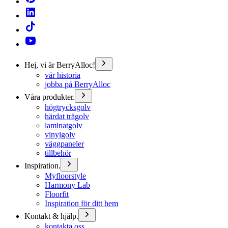
Hej, vi är BerryAlloc!
vår historia
jobba på BerryAlloc
Våra produkter.
högtrycksgolv
härdat trägolv
laminatgolv
vinylgolv
väggpaneler
tillbehör
Inspiration.
Myfloorstyle
Harmony Lab
Floorfit
Inspiration för ditt hem
Kontakt & hjälp.
kontakta oss