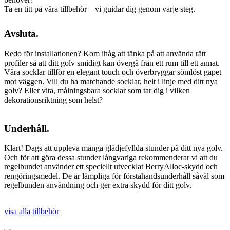
Ta en titt på våra tillbehör – vi guidar dig genom varje steg.
Avsluta.
Redo för installationen? Kom ihåg att tänka på att använda rätt
profiler så att ditt golv smidigt kan övergå från ett rum till ett annat.
Våra socklar tillför en elegant touch och överbryggar sömlöst gapet
mot väggen. Vill du ha matchande socklar, helt i linje med ditt nya
golv? Eller vita, målningsbara socklar som tar dig i vilken
dekorationsriktning som helst?
Underhåll.
Klart! Dags att uppleva många glädjefyllda stunder på ditt nya golv.
Och för att göra dessa stunder långvariga rekommenderar vi att du
regelbundet använder ett speciellt utvecklat BerryAlloc-skydd och
rengöringsmedel. De är lämpliga för förstahandsunderhåll såväl som
regelbunden användning och ger extra skydd för ditt golv.
visa alla tillbehör