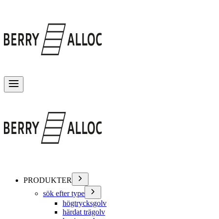
Växla meny
PRODUKTER
sök efter type
högtrycksgolv
härdat trägolv