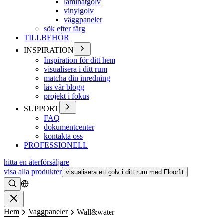
laminatgolv
vinylgolv
väggpaneler
sök efter färg
TILLBEHÖR
INSPIRATION
Inspiration för ditt hem
visualisera i ditt rum
matcha din inredning
läs vår blogg
projekt i fokus
SUPPORT
FAQ
dokumentcenter
kontakta oss
PROFESSIONELL
hitta en återförsäljare
visa alla produkter
visualisera ett golv i ditt rum med Floorfit
Söka
Stänga
Hem
Vaggpaneler
Wall&water