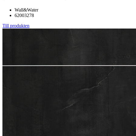
Wall&Water
62003278
Till produkten