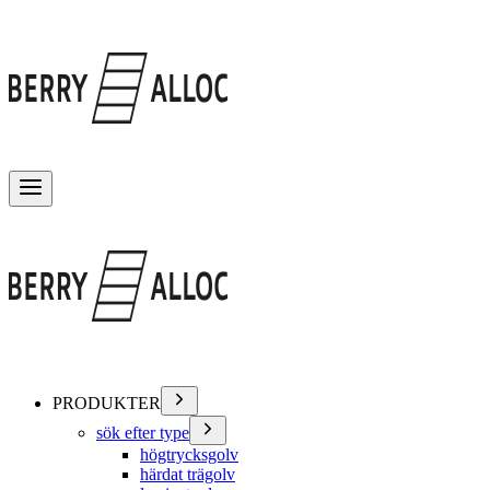
Växla meny
PRODUKTER
sök efter type
högtrycksgolv
härdat trägolv