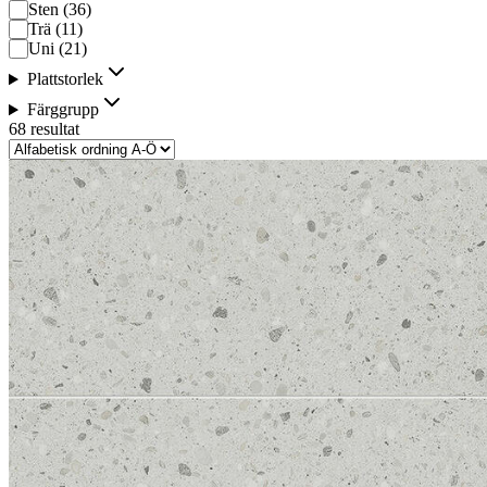
Sten
(
36
)
Trä
(
11
)
Uni
(
21
)
Plattstorlek
Färggrupp
68 resultat