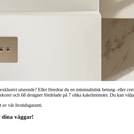
t exklusivt utseende? Eller föredrar du en minimalistisk betong- eller c
orer och 68 designer fördelade på 7 olika kakelmönster. Du kan välja de
 av vår livstidsgaranti.
 dina väggar!