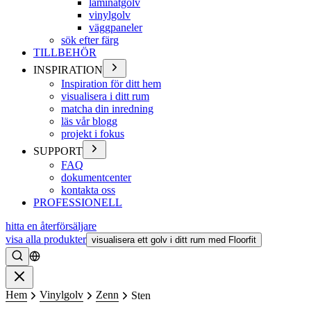
laminatgolv
vinylgolv
väggpaneler
sök efter färg
TILLBEHÖR
INSPIRATION
Inspiration för ditt hem
visualisera i ditt rum
matcha din inredning
läs vår blogg
projekt i fokus
SUPPORT
FAQ
dokumentcenter
kontakta oss
PROFESSIONELL
hitta en återförsäljare
visa alla produkter
visualisera ett golv i ditt rum med Floorfit
Söka
Stänga
Hem
Vinylgolv
Zenn
Sten