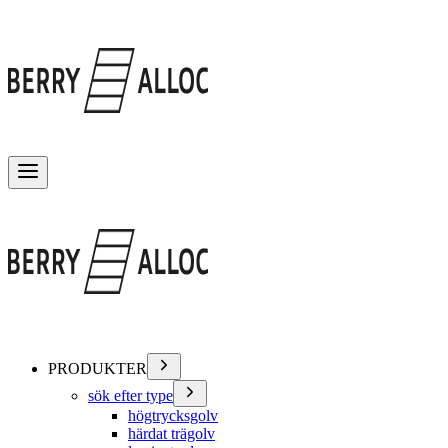
Växla meny
PRODUKTER
sök efter type
högtrycksgolv
härdat trägolv