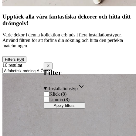
Upptäck alla våra fantastiska dekorer och hitta ditt
drömgolv!
Varje dekor i denna kollektion erbjuds i flera installationstyper.
Använd filtren för att förfina din sökning och hitta den perfekta
matchningen.
Filters ({0})
16 resultat
Close filters
Filter
Installations­typ
Klick
(
8
)
Limma
(
8
)
Apply filters