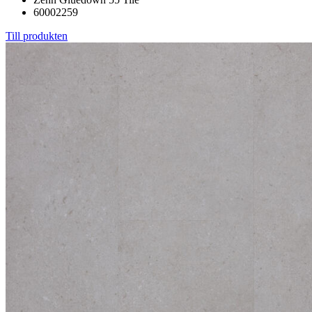
60002259
Till produkten