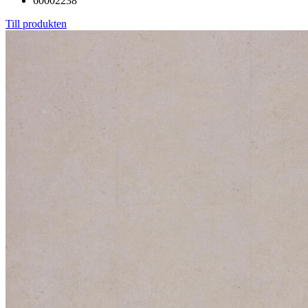
60002238
Till produkten