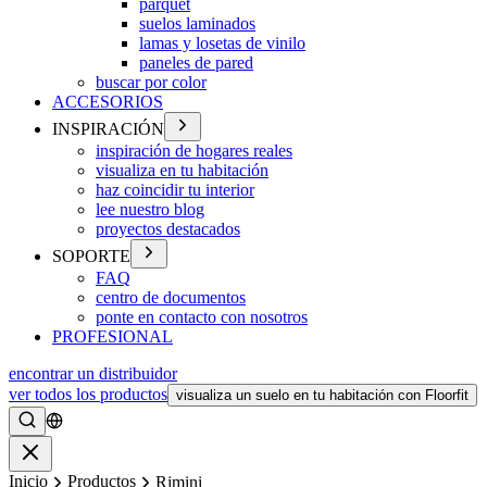
parquet
suelos laminados
lamas y losetas de vinilo
paneles de pared
buscar por color
ACCESORIOS
INSPIRACIÓN
inspiración de hogares reales
visualiza en tu habitación
haz coincidir tu interior
lee nuestro blog
proyectos destacados
SOPORTE
FAQ
centro de documentos
ponte en contacto con nosotros
PROFESIONAL
encontrar un distribuidor
ver todos los productos
visualiza un suelo en tu habitación con Floorfit
Buscar
Cerrar
Inicio
Productos
Rimini