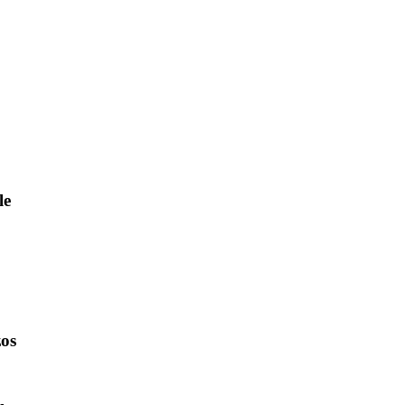
le
zos