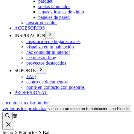
parquet
suelos laminados
lamas y losetas de vinilo
paneles de pared
buscar por color
ACCESORIOS
INSPIRACIÓN
inspiración de hogares reales
visualiza en tu habitación
haz coincidir tu interior
lee nuestro blog
proyectos destacados
SOPORTE
FAQ
centro de documentos
ponte en contacto con nosotros
PROFESIONAL
encontrar un distribuidor
ver todos los productos
visualiza un suelo en tu habitación con Floorfit
Buscar
Cerrar
Inicio
Productos
Bali